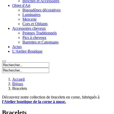
Broches et Accessoires
Objet d'Art
Bigoudènes décoratives
Luminaires
Mercerie
Cors et Olifants
Accessoires cheveux
Peignes Traditionnels
Pics à cheveux
Barrettes et Catoguans
Actus
L'Atelier-Boutique
Accueil
Bijoux
Bracelets
Découvrez notre collection de bracelets en corne, fabriqués à
l'Atelier boutique de la corne à muse.
Bracelets