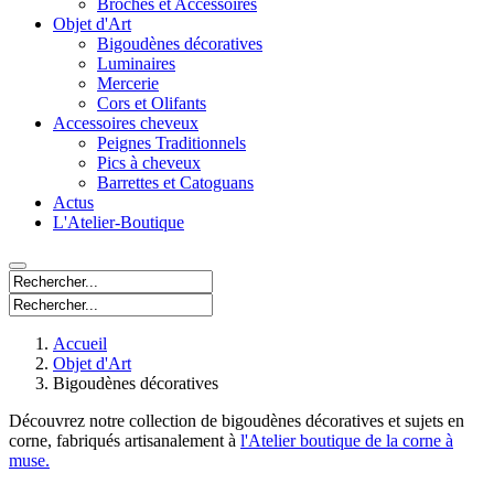
Broches et Accessoires
Objet d'Art
Bigoudènes décoratives
Luminaires
Mercerie
Cors et Olifants
Accessoires cheveux
Peignes Traditionnels
Pics à cheveux
Barrettes et Catoguans
Actus
L'Atelier-Boutique
Accueil
Objet d'Art
Bigoudènes décoratives
Découvrez notre collection de bigoudènes décoratives et sujets en
corne, fabriqués artisanalement à
l'Atelier boutique de la corne à
muse.