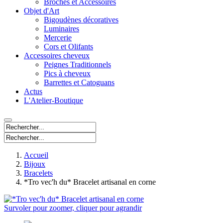
Broches et Accessoires
Objet d'Art
Bigoudènes décoratives
Luminaires
Mercerie
Cors et Olifants
Accessoires cheveux
Peignes Traditionnels
Pics à cheveux
Barrettes et Catoguans
Actus
L'Atelier-Boutique
Accueil
Bijoux
Bracelets
*Tro vec'h du* Bracelet artisanal en corne
Survoler pour zoomer, cliquer pour agrandir