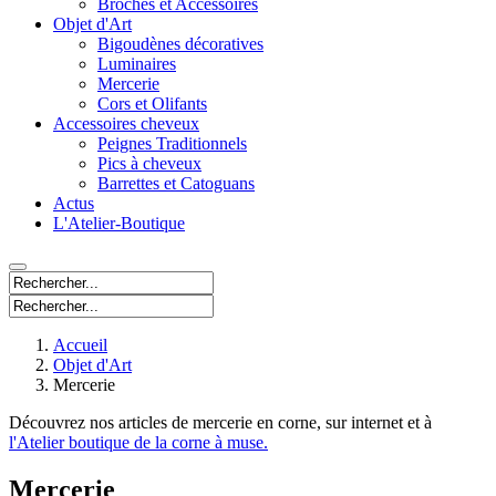
Broches et Accessoires
Objet d'Art
Bigoudènes décoratives
Luminaires
Mercerie
Cors et Olifants
Accessoires cheveux
Peignes Traditionnels
Pics à cheveux
Barrettes et Catoguans
Actus
L'Atelier-Boutique
Accueil
Objet d'Art
Mercerie
Découvrez nos articles de mercerie en corne, sur internet et à
l'Atelier boutique de la corne à muse.
Mercerie