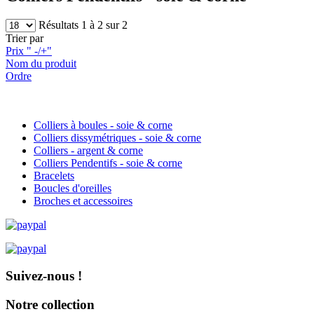
Résultats 1 à 2 sur 2
Trier par
Prix " -/+"
Nom du produit
Ordre
Colliers à boules - soie & corne
Colliers dissymétriques - soie & corne
Colliers - argent & corne
Colliers Pendentifs - soie & corne
Bracelets
Boucles d'oreilles
Broches et accessoires
Suivez-nous !
Notre collection