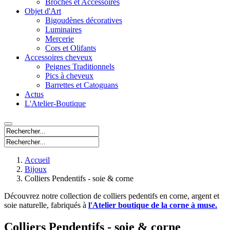
Broches et Accessoires
Objet d'Art
Bigoudènes décoratives
Luminaires
Mercerie
Cors et Olifants
Accessoires cheveux
Peignes Traditionnels
Pics à cheveux
Barrettes et Catoguans
Actus
L'Atelier-Boutique
Accueil
Bijoux
Colliers Pendentifs - soie & corne
Découvrez notre collection de colliers pedentifs en corne, argent et
soie naturelle, fabriqués à
l'Atelier boutique de la corne à muse.
Colliers Pendentifs - soie & corne